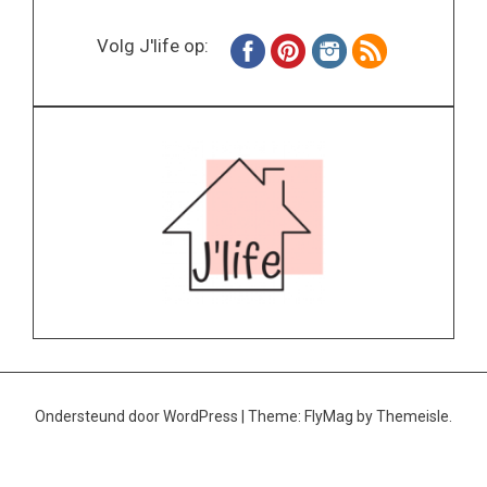
Volg J'life op:
Ondersteund door WordPress
|
Theme:
FlyMag
by Themeisle.
Home
Wonen
Inspiratie
Specials
Lifestyle
About
Contact