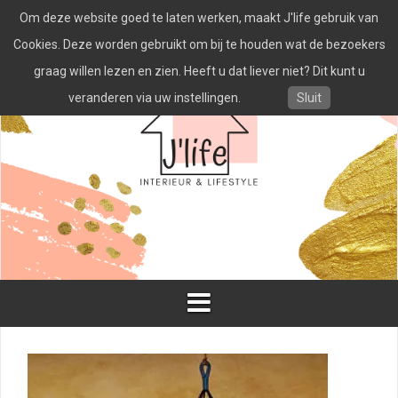
Spring
Om deze website goed te laten werken, maakt J'life gebruik van
naar
inhoud
Cookies. Deze worden gebruikt om bij te houden wat de bezoekers
graag willen lezen en zien. Heeft u dat liever niet? Dit kunt u
veranderen via uw instellingen.
Sluit