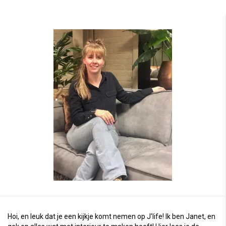
Hoi, en leuk dat je een kijkje komt nemen op J'life! Ik ben Janet, en