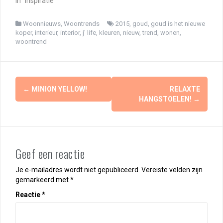
In "Inspiratie"
Woonnieuws
,
Woontrends
2015
,
goud
,
goud is het nieuwe
koper
,
interieur
,
interior
,
j' life
,
kleuren
,
nieuw
,
trend
,
wonen
,
woontrend
Berichtnavigatie
←
MINION YELLOW!
RELAXTE
HANGSTOELEN!
→
Geef een reactie
Je e-mailadres wordt niet gepubliceerd.
Vereiste velden zijn
gemarkeerd met
*
Reactie
*