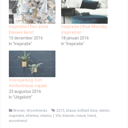
Inspiratie | Een zilver
Inspiratie | Blue Monday
blauwe kerst
inspiration
15 december 2016
18 januari 2016
In "Inspiratie"
In "Inspiratie"
Voorspelling: Een
donkerblauw najaar
23 augustus 2016
In "Uitgelicht"
Wonen
,
Woontrends
2015
,
blauw
,
brilliant blue
,
denim
,
inspiratie
,
interieur
,
interior
,
j' life
,
kleuren
,
nieuw
,
trend
,
woontrend