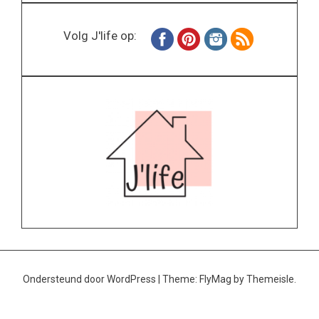
Volg J'life op:
Ondersteund door WordPress
|
Theme:
FlyMag
by Themeisle.
Home
Wonen
Inspiratie
Specials
Lifestyle
About
Contact