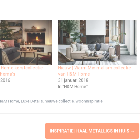
 Home kerstcollectie
Nieuw | Warm Minimalism collectie
thema’s
van H&M Home
 2016
31 januari 2018
In "H&M Home"
H&M Home
,
Luxe Details
,
nieuwe collectie
,
wooninspiratie
INSPIRATIE | HAAL METALLICS IN HUIS
→