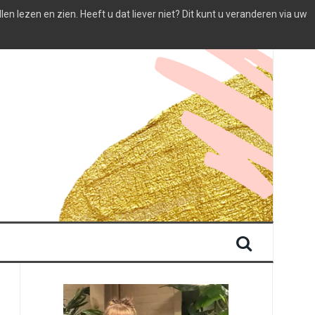
 lezen en zien. Heeft u dat liever niet? Dit kunt u veranderen via uw