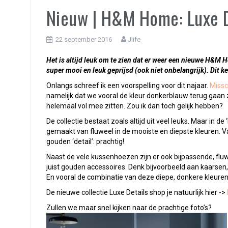
Nieuw | H&M Home: Luxe D
22 september 2016
Jlife
Het is altijd leuk om te zien dat er weer een nieuwe H&M Ho
super mooi en leuk geprijsd (ook niet onbelangrijk). Dit ke
Onlangs schreef ik een voorspelling voor dit najaar.
Missc
namelijk dat we vooral de kleur donkerblauw terug gaan 
helemaal vol mee zitten. Zou ik dan toch gelijk hebben?
De collectie bestaat zoals altijd uit veel leuks. Maar in de
gemaakt van fluweel in de mooiste en diepste kleuren. V
gouden ‘detail’: prachtig!
Naast de vele kussenhoezen zijn er ook bijpassende, flu
juist gouden accessoires. Denk bijvoorbeeld aan kaarsen
En vooral de combinatie van deze diepe, donkere kleuren en
De nieuwe collectie Luxe Details shop je natuurlijk hier ->
Zullen we maar snel kijken naar de prachtige foto’s?