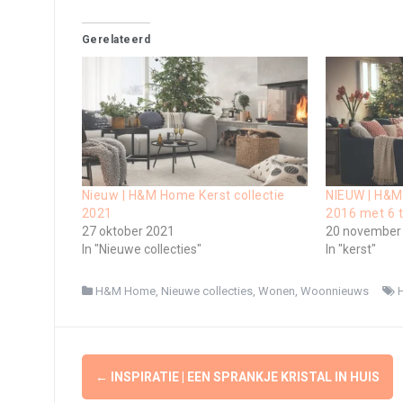
Gerelateerd
Nieuw | H&M Home Kerst collectie
NIEUW | H&M
2021
2016 met 6 
27 oktober 2021
20 november
In "Nieuwe collecties"
In "kerst"
H&M Home
,
Nieuwe collecties
,
Wonen
,
Woonnieuws
Berichtnavigatie
←
INSPIRATIE | EEN SPRANKJE KRISTAL IN HUIS