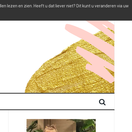
 lezen en zien. Heeft u dat liever niet? Dit kunt u veranderen via uw