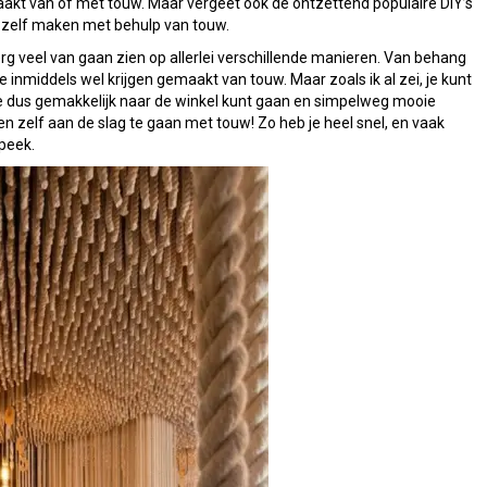
akt van of met touw. Maar vergeet ook de ontzettend populaire DIY’s
n zelf maken met behulp van touw.
g veel van gaan zien op allerlei verschillende manieren. Van behang
e inmiddels wel krijgen gemaakt van touw. Maar zoals ik al zei, je kunt
 je dus gemakkelijk naar de winkel kunt gaan en simpelweg mooie
hien zelf aan de slag te gaan met touw! Zo heb je heel snel, en vaak
peek.