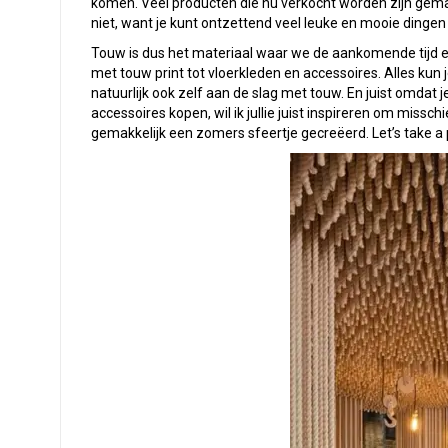
komen. Veel producten die nu verkocht worden zijn gema
niet, want je kunt ontzettend veel leuke en mooie dinge
Touw is dus het materiaal waar we de aankomende tijd er
met touw print tot vloerkleden en accessoires. Alles kun j
natuurlijk ook zelf aan de slag met touw. En juist omdat
accessoires kopen, wil ik jullie juist inspireren om missc
gemakkelijk een zomers sfeertje gecreëerd. Let’s take a 