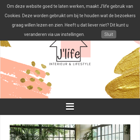
Spring
Om deze website goed te laten werken, maakt J'life gebruik van
naar
inhoud
Cookies. Deze worden gebruikt om bij te houden wat de bezoekers
graag willen lezen en zien. Heeft u dat liever niet? Dit kunt u
veranderen via uw instellingen.
Sluit