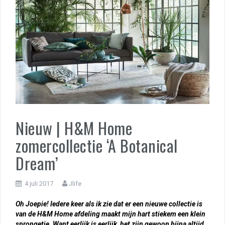
Nieuw | H&M Home
zomercollectie ‘A Botanical
Dream’
4 juli 2017
Jlife
Oh Joepie! Iedere keer als ik zie dat er een nieuwe collectie is
van de H&M Home afdeling maakt mijn hart stiekem een klein
sprongetje. Want eerlijk is eerlijk, het zijn gewoon bijna altijd