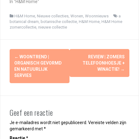
In "H&M Home"
H&M Home
,
Nieuwe collecties
,
Wonen
,
Woonnieuws
a
botanical dream
,
botanische collectie
,
H&M Home
,
H&M Home
zomercollectie
,
nieuwe collectie
Berichtnavigatie
←
WOONTREND |
REVIEW | ZOMERS
ORGANISCH GEVORMD
TELEFOONHOESJE +
EN NATUURLIJK
WINACTIE!
→
SERVIES
Geef een reactie
Je e-mailadres wordt niet gepubliceerd.
Vereiste velden zijn
gemarkeerd met
*
Reactie
*