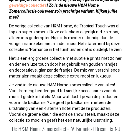
geweldige collectie’s
! Zo is de nieuwe H&M Home
Zomercollectie ook weer zo’n prachtige variant. Kijken jullie
mee?
De vorige collectie van H&M Home, de Tropical Touch was al
top en super zomers. Deze collectie is eigenlijk net zo mooi,
alleen iets gedempter. Hij is iets minder uitbundig dan de
vorige, maar zeker niet minder mooi. Het statement bij deze
collectie is ‘Romance in het tuinhuis’ en dat is duidelijk te zien.
Het is een erg groene collectie met subtiele prints met zo her
en der een luxe touch door het gebruik van gouden randjes
en decoratieve, glanzende franjes. De mix van verschillende
materialen maakt deze collectie extra mooi en luxueus.
Je vind in de nieuwe H&M Home zomercollectie van alles!
Van dromerig beddengoed tot sierlijke accessoires voor de
mooist gedekte tafels. Maar wat dacht je van de producten
voor in de badkamer? Je geeft je badkamer meteen de
uitstraling van een 4 sterren hotel met deze producten.
Vooral de groene kleur, die echt de show steelt, maakt deze
collectie zo mooi en geeft het een natuurlijke uitstraling.
De H&M Home Zomercollectie ‘A Botanical Dream’ is NU