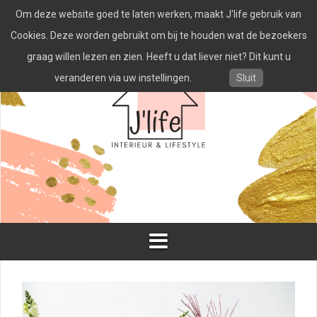
Spring
Om deze website goed te laten werken, maakt J'life gebruik van
naar
inhoud
Cookies. Deze worden gebruikt om bij te houden wat de bezoekers
graag willen lezen en zien. Heeft u dat liever niet? Dit kunt u
veranderen via uw instellingen.
Sluit