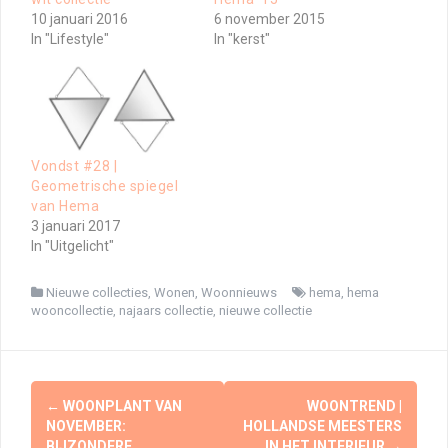
10 januari 2016
6 november 2015
In "Lifestyle"
In "kerst"
Vondst #28 |
Geometrische spiegel
van Hema
3 januari 2017
In "Uitgelicht"
Nieuwe collecties
,
Wonen
,
Woonnieuws
hema
,
hema
wooncollectie
,
najaars collectie
,
nieuwe collectie
Berichtnavigatie
←
WOONPLANT VAN
WOONTREND |
NOVEMBER:
HOLLANDSE MEESTERS
BIJZONDERE
IN HET INTERIEUR
→