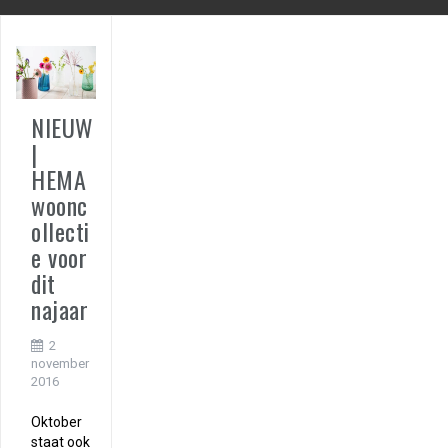
NIEUW
|
HEMA
woonc
ollecti
e voor
dit
najaar
2
november
2016
Oktober
staat ook