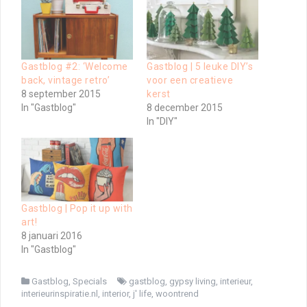
Gastblog #2: ‘Welcome
Gastblog | 5 leuke DIY’s
back, vintage retro’
voor een creatieve
8 september 2015
kerst
In "Gastblog"
8 december 2015
In "DIY"
Gastblog | Pop it up with
art!
8 januari 2016
In "Gastblog"
Gastblog
,
Specials
gastblog
,
gypsy living
,
interieur
,
interieurinspiratie.nl
,
interior
,
j' life
,
woontrend