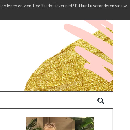
 lezen en zien. Heeft u dat liever niet? Dit kunt u veranderen via uw