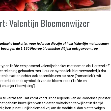
rt: Valentijn Bloemenwijzer
ntische boeketten voor iedereen die zijn of haar Valentijn met bloemen
, bezorgen de 1.150 Fleurop bloemisten dit jaar ook gewoon… op
of typen liefde een passend valentijnsboeket met namen als ‘Hartendief’,
meer rekening gehouden met kleur en symboliek. Niet verwonderlijk dat
ten bevatten echter ook accentkleuren als roze (‘romantiek’), wit
ersterkt door de symboliek van de bloem: roos (‘liefde en
 en anjer (‘toewijding’).
m te verrassen. Dat komt voort uit de legende van de Romeinse priester
 het geheim huwelijken van soldaten voltrekken terwijl het in die tijd
ben je natuurlijk helemaal vrij om de traditie al dan niet te volgen,