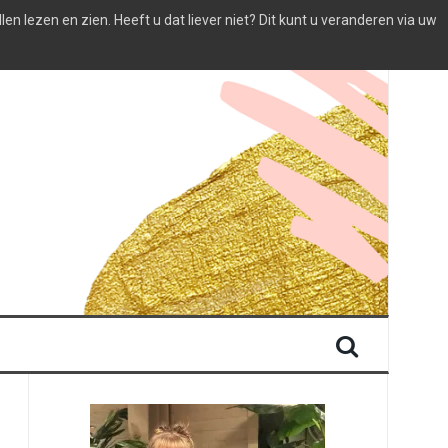
 lezen en zien. Heeft u dat liever niet? Dit kunt u veranderen via uw