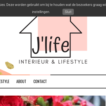
es. Deze worden gebruikt om bij te houden wat de bezoekers graag willen
instellingen.
Sluit
ESTYLE
ABOUT
CONTACT