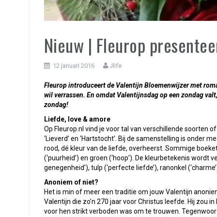
Nieuw | Fleurop presentee
12 januari 2016
Jlife
Fleurop introduceert de Valentijn Bloemenwijzer met roma
wil verrassen. En omdat Valentijnsdag op een zondag valt
zondag!
Liefde, love & amore
Op Fleurop.nl vind je voor tal van verschillende soorten 
‘Lieverd’ en ‘Hartstocht’. Bij de samenstelling is onder 
rood, dé kleur van de liefde, overheerst. Sommige boeket
(‘puurheid’) en groen (‘hoop’). De kleurbetekenis wordt v
genegenheid’), tulp (‘perfecte liefde’), ranonkel (‘charme’)
Anoniem of niet?
Het is min of meer een traditie om jouw Valentijn anonie
Valentijn die zo’n 270 jaar voor Christus leefde. Hij zou in
voor hen strikt verboden was om te trouwen. Tegenwoordig 