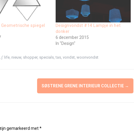
| Geometrische spiegel
Designvondst #14 Lampje in het
donker
7
6 december 2015
In "Design"
,
j' life
,
nieuw
,
shopper
,
specials
,
tas
,
vondst
,
woonvondst
SØSTRENE GRENE INTERIEUR COLLECTIE
→
 zijn gemarkeerd met
*