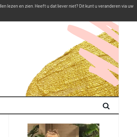
 lezen en zien. Heeft u dat liever niet? Dit kunt u veranderen via uw