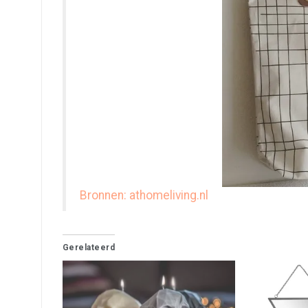
Bronnen: athomeliving.nl
Gerelateerd