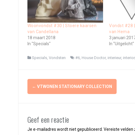
Woonvondst #30 | Stoere kaarsen
Vondst #28 
van Candellana
van Hema
18 maart 2018
3 januari 201
In "Specials"
In "Uitgelicht"
Specials
,
Vondsten
#6
,
House Doctor
,
interieur
,
interior
Berichtnavigatie
←
VTWONEN STATIONARY COLLECTION
Geef een reactie
Je e-mailadres wordt niet gepubliceerd.
Vereiste velden