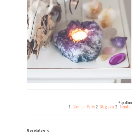
Kopafbe
1.
Glamour Paris
2.
Bloglovin
3.
Trendsp
Gerelateerd