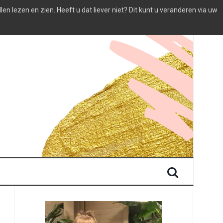
 lezen en zien. Heeft u dat liever niet? Dit kunt u veranderen via uw