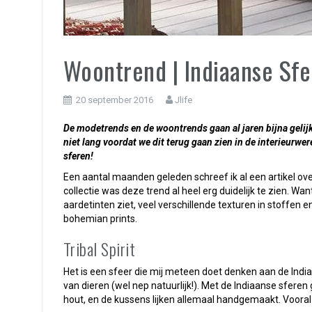
Woontrend | Indiaanse Sf
20 september 2016
Jlife
De modetrends en de woontrends gaan al jaren bijna gelij
niet lang voordat we dit terug gaan zien in de interieurwe
sferen!
Een aantal maanden geleden schreef ik al een artikel ove
collectie was deze trend al heel erg duidelijk te zien. W
aardetinten ziet, veel verschillende texturen in stoffen e
bohemian prints.
Tribal Spirit
Het is een sfeer die mij meteen doet denken aan de India
van dieren (wel nep natuurlijk!). Met de Indiaanse sferen 
hout, en de kussens lijken allemaal handgemaakt. Voora