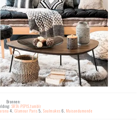
Bronnen:
elding:
SRTA-PEPIS.tumblr
arana
4.
Glamour Paris
5.
Soulmakes
6.
Maisondumonde