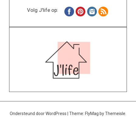
Volg J'life op:
Ondersteund door WordPress
|
Theme:
FlyMag
by Themeisle.
Home
Wonen
Inspiratie
Specials
Lifestyle
About
Contact