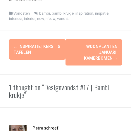
Vondsten
bambi
,
bambi krukje
,
inspiration
,
inspirtie
,
interieur
,
interior
,
new
,
nieuw
,
vondst
Berichtnavigatie
←
INSPIRATIE | KERSTIG
WOONPLANTEN
TAFELEN
JANUARI:
KAMERBOMEN
→
1 thought on “Designvondst #17 | Bambi
krukje”
Petra
schreef: