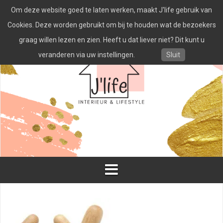
Spring
Om deze website goed te laten werken, maakt J'life gebruik van
naar
inhoud
Cookies. Deze worden gebruikt om bij te houden wat de bezoekers
graag willen lezen en zien. Heeft u dat liever niet? Dit kunt u
veranderen via uw instellingen.
Sluit