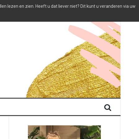
 lezen en zien. Heeft u dat liever niet? Dit kunt u veranderen via uw