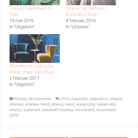
Trend | Cactussen in
Interior vs Fashion |
huis
Breisels in huis
10 mei 2016
8 februari 2016
In "Uitgelicht"
In "Lifestyle"
Woontrend | Het Luxe
Hotel, maar dan thuis
5 februari 2017
In "Uitgelicht"
Wonen
,
Woontrends
2016
,
inspiratie
,
inspiration
,
inspire
,
interieur
,
interieur trend
,
interior
,
trend
,
watercolor
,
watercolor
interior
,
waterverf
,
waterverf interieur
,
woontrend
,
woontrend
2016