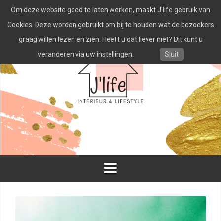
Spring
Om deze website goed te laten werken, maakt J'life gebruik van
naar
inhoud
Cookies. Deze worden gebruikt om bij te houden wat de bezoekers
graag willen lezen en zien. Heeft u dat liever niet? Dit kunt u
veranderen via uw instellingen.
Sluit