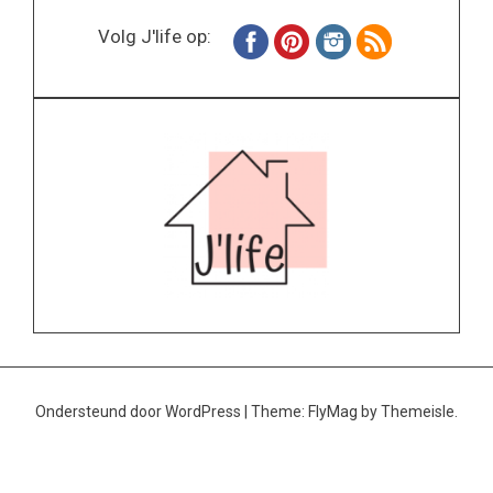
Volg J'life op:
Ondersteund door WordPress
|
Theme:
FlyMag
by Themeisle.
Home
Wonen
Inspiratie
Specials
Lifestyle
About
Contact