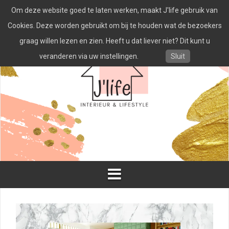
Spring
Om deze website goed te laten werken, maakt J'life gebruik van
naar
inhoud
Cookies. Deze worden gebruikt om bij te houden wat de bezoekers
graag willen lezen en zien. Heeft u dat liever niet? Dit kunt u
veranderen via uw instellingen.
Sluit