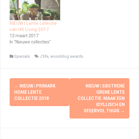
NIEUW | Lente collectie
van HK Living 2017
12 maart 2017
In "Nieuwe collecties"
Specials
J'life
,
woonblog awards
Berichtnavigatie
←
NIEUW | PRIMARK
NIEUW | SØSTRENE
HOME LENTE
GRENE LENTE
COLLECTIE 2018
COLLECTIE: MAAK EEN
IDYLLISCH EN
SFEERVOL THUIS
→