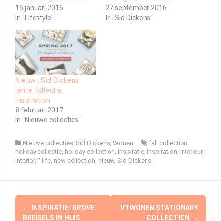
15 januari 2016
27 september 2016
In "Lifestyle"
In "Sid Dickens"
Nieuw | Sid Dickens
lente collectie:
Inspiration
8 februari 2017
In "Nieuwe collecties"
Nieuwe collecties
,
Sid Dickens
,
Wonen
fall collection
,
holiday collectie
,
holiday collection
,
inspiratie
,
inspiration
,
interieur
,
interior
,
j' life
,
new collection
,
nieuw
,
Sid Dickens
Berichtnavigatie
←
INSPIRATIE: GROVE
VTWONEN STATIONARY
BREISELS IN HUIS
COLLECTION
→