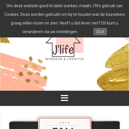
Spring
Om deze website goed te laten werken, maakt J'life gebruik van
naar
inhoud
Cookies. Deze worden gebruikt om bij te houden wat de bezoekers
graag willen lezen en zien. Heeft u dat liever niet? Dit kunt u
veranderen via uw instellingen.
Sluit