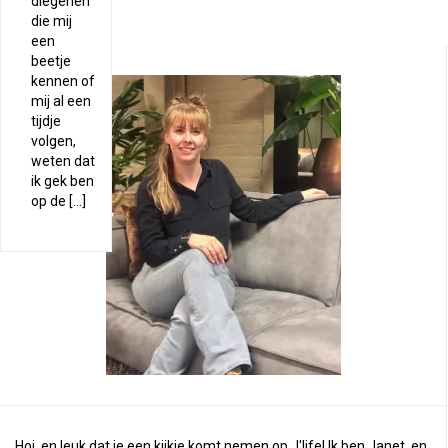
diegenen
die mij
een
beetje
kennen of
mij al een
tijdje
volgen,
weten dat
ik gek ben
op de […]
Hoi, en leuk dat je een kijkje komt nemen op J'life! Ik ben Janet, en