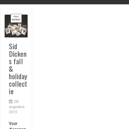
Sid
Dicken
s fall
&
holiday
collect
ie
28
augustus
2015
Voor