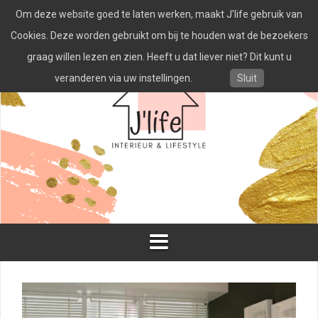
Spring
Om deze website goed te laten werken, maakt J'life gebruik van
naar
inhoud
Cookies. Deze worden gebruikt om bij te houden wat de bezoekers
graag willen lezen en zien. Heeft u dat liever niet? Dit kunt u
veranderen via uw instellingen.
Sluit