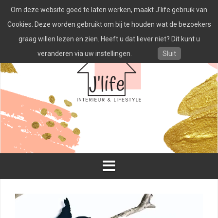
Spring
Om deze website goed te laten werken, maakt J'life gebruik van
naar
inhoud
Cookies. Deze worden gebruikt om bij te houden wat de bezoekers
graag willen lezen en zien. Heeft u dat liever niet? Dit kunt u
veranderen via uw instellingen.
Sluit