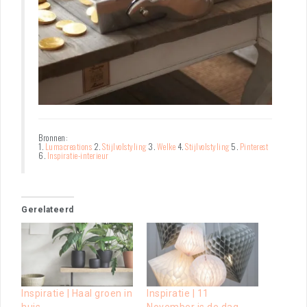
Bronnen:
1.
Lumacreations
2.
Stijlvolstyling
3.
Welke
4.
Stijlvolstyling
5.
Pinterest
6.
Inspiratie-interieur
Gerelateerd
Inspiratie | Haal groen in
Inspiratie | 11
huis
November is de dag…