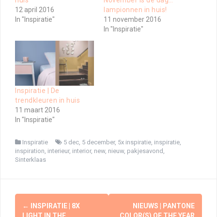
12 april 2016
lampionnen in huis!
In "Inspiratie"
11 november 2016
In "Inspiratie"
Inspiratie | De
trendkleuren in huis
11 maart 2016
In "Inspiratie"
Inspiratie
5 dec
,
5 december
,
5x inspiratie
,
inspiratie
,
inspiration
,
interieur
,
interior
,
new
,
nieuw
,
pakjesavond
,
Sinterklaas
Berichtnavigatie
←
INSPIRATIE | 8X
NIEUWS | PANTONE
LIGHT IN THE
COLOR(S) OF THE YEAR