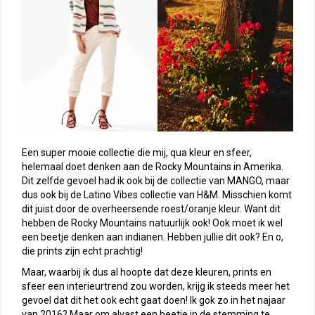
Een super mooie collectie die mij, qua kleur en sfeer,
helemaal doet denken aan de Rocky Mountains in Amerika.
Dit zelfde gevoel had ik ook bij de collectie van MANGO, maar
dus ook bij de Latino Vibes collectie van H&M. Misschien komt
dit juist door de overheersende roest/oranje kleur. Want dit
hebben de Rocky Mountains natuurlijk ook! Ook moet ik wel
een beetje denken aan indianen. Hebben jullie dit ook? En o,
die prints zijn echt prachtig!
Maar, waarbij ik dus al hoopte dat deze kleuren, prints en
sfeer een interieurtrend zou worden, krijg ik steeds meer het
gevoel dat dit het ook echt gaat doen! Ik gok zo in het najaar
van 2016? Maar om alvast een beetje in de stemming te