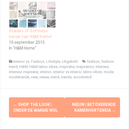
Shades of Softness:
nieuw van H&M home!
10 september 2015
In "H&M Home"
Interior vs. Fashion
,
Lifestyle
,
Uitgelicht
fashion
,
fashion
trend
,
H&M
,
H&M latino vibes
,
inspiratie
,
inspiration
,
interieur
,
interieur inspiratie
,
interior
,
interior vs interior
,
latino vibes
,
mode
,
modetrends
,
new
,
nieuw
,
trend
,
trends
,
woontrend
Berichtnavigatie
←
SHOP THE LOOK |
NIEUW | BETOVERENDE
ONDER DE WARME WOL
KAMERHORTENSIA
→