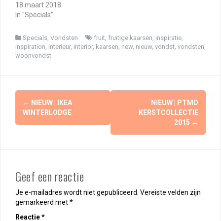
18 maart 2018
In "Specials"
Specials
,
Vondsten
fruit
,
fruitige kaarsen
,
inspiratie
,
inspiration
,
interieur
,
interior
,
kaarsen
,
new
,
nieuw
,
vondst
,
vondsten
,
woonvondst
Berichtnavigatie
←
NIEUW | IKEA
NIEUW | PTMD
WINTERLODGE
KERSTCOLLECTIE
2015
→
Geef een reactie
Je e-mailadres wordt niet gepubliceerd.
Vereiste velden zijn
gemarkeerd met
*
Reactie
*