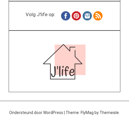
Volg J'life op:
Ondersteund door WordPress
|
Theme:
FlyMag
by Themeisle.
Home
Wonen
Inspiratie
Specials
Lifestyle
About
Contact