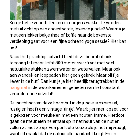
Kun je het je voorstellen om ’s morgens wakker te worden
met uitzicht op een ongestoorde, levende jungle? Waarna je
met een lekker bakje thee of koffie naar de bovenste
verdieping gaat voor een fijne ochtend yoga sessie? Hier kan
het!
Naast het prachtige uitzicht biedt deze boomhut ook
toegang tot maar liefst 800 meter rivierfront met veel
natuurlijke stukken zwemwater en watervallen. Maar ook
aan wandel- en looppaden hier geen gebrek! Maar blijf je
liever in de hut? Dan kun je je hier heerlijk terugtrekken in de
hangmat
in de woonkamer en genieten van het constant
veranderende uitzicht!
De inrichting van deze boomhut in de jungle is minimaal,
rustig en heeft een vintage ’tintje’. Waarbij er met ‘opzet’ voor
is gekozen voor meubelen met een houten frame. Hierdoor
gaan de meubelen helemaal op in het hout van de hut en
vallen ze niet zo op. Een perfecte keuze als je het mij vraagt,
want dit maakt dat de natuur alle aandacht krijgt. En en