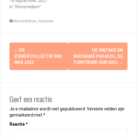
16 september 2021
In "Binnenkijken"
Binnenkijken
,
Specials
Berichtnavigatie
←
DE
DE VINTAGE EN
ZOMERCOLLECTIE VAN
MACRAMÉ PARASOL, DE
IKEA 2022
TUINTREND VAN 2022
→
Geef een reactie
Je e-mailadres wordt niet gepubliceerd.
Vereiste velden zijn
gemarkeerd met
*
Reactie
*