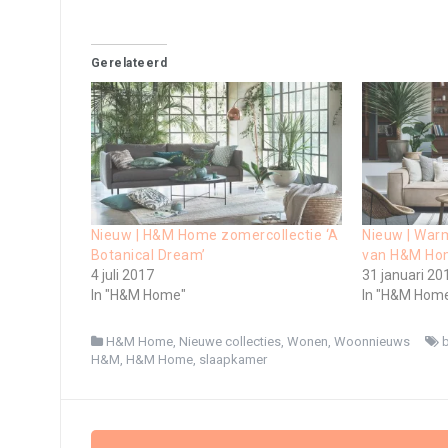
Gerelateerd
Nieuw | H&M Home zomercollectie ‘A
Nieuw | Warm
Botanical Dream’
van H&M Ho
4 juli 2017
31 januari 20
In "H&M Home"
In "H&M Hom
H&M Home
,
Nieuwe collecties
,
Wonen
,
Woonnieuws
H&M
,
H&M Home
,
slaapkamer