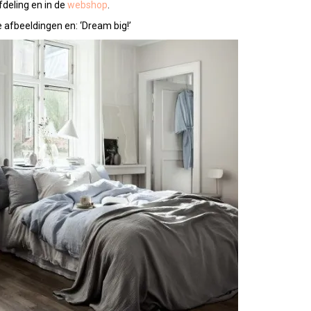
fdeling en in de
webshop
.
 afbeeldingen en: ‘Dream big!’