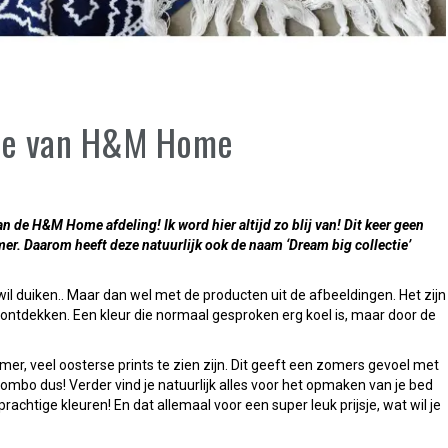
tie van H&M Home
an de H&M Home afdeling! Ik word hier altijd zo blij van! Dit keer geen
mer. Daarom heeft deze natuurlijk ook de naam ‘Dream big collectie’
wil duiken.. Maar dan wel met de producten uit de afbeeldingen. Het zijn
e ontdekken. Een kleur die normaal gesproken erg koel is, maar door de
amer, veel oosterse prints te zien zijn. Dit geeft een zomers gevoel met
ombo dus! Verder vind je natuurlijk alles voor het opmaken van je bed
rachtige kleuren! En dat allemaal voor een super leuk prijsje, wat wil je