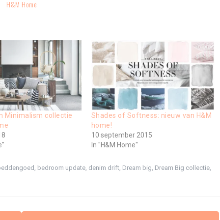
H&M Home
 Minimalism collectie
Shades of Softness: nieuw van H&M
me
home!
18
10 september 2015
e"
In "H&M Home"
beddengoed
,
bedroom update
,
denim drift
,
Dream big
,
Dream Big collectie
,