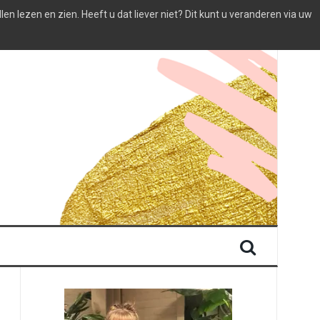
 lezen en zien. Heeft u dat liever niet? Dit kunt u veranderen via uw