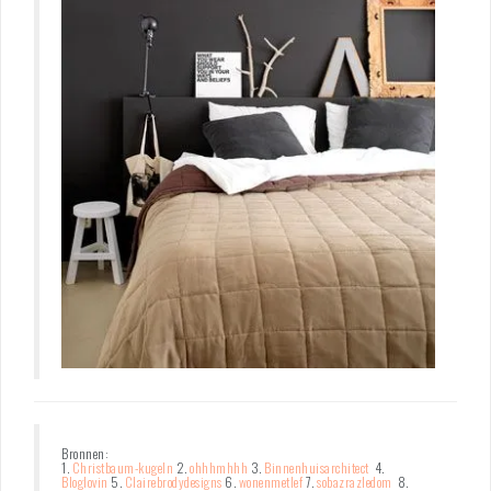
Bronnen:
1.
Christbaum-kugeln
2.
ohhhmhhh
3.
Binnenhuisarchitect
4.
Bloglovin
5.
Clairebrodydesigns
6.
wonenmetlef
7.
sobazrazledom
8.