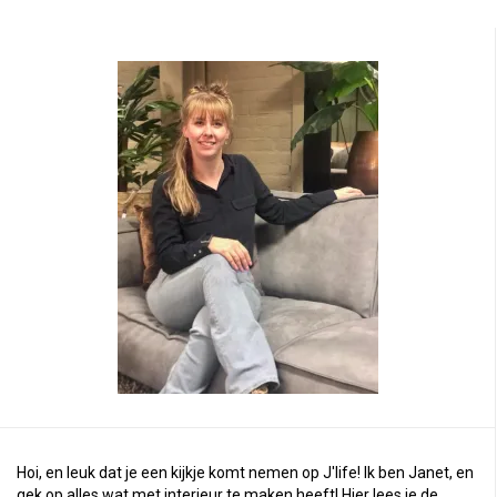
Hoi, en leuk dat je een kijkje komt nemen op J'life! Ik ben Janet, en
gek op alles wat met interieur te maken heeft! Hier lees je de