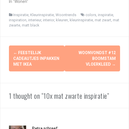
In "Wonen"
Inspiratie
,
Kleurinspiratie
,
Woontrends
colors
,
inspiratie
,
inspiration
,
interieur
,
interior
,
kleuren
,
kleurinspiratie
,
mat zwart
,
mat
zwarte
,
matt black
Berichtnavigatie
←
FEESTELIJK
WOONVONDST #12
CADEAUTJES INPAKKEN
BOOMSTAM
MET IKEA
VLOERKLEED
→
1 thought on “10x mat zwarte inspiratie”
Petra
schreef: