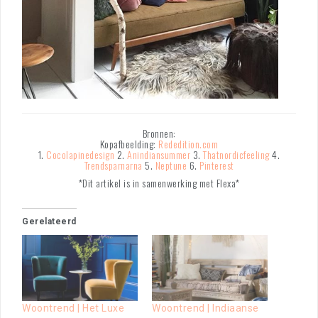
Bronnen:
Kopafbeelding:
Rededition.com
1.
Cocolapinedesign
2.
Anindiansummer
3.
Thatnordicfeeling
4.
Trendsparnarna
5.
Neptune
6.
Pinterest
*Dit artikel is in samenwerking met Flexa*
Gerelateerd
Woontrend | Het Luxe
Woontrend | Indiaanse