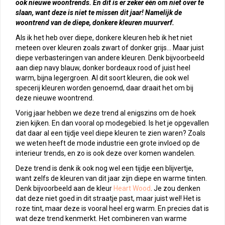
ook nieuwe woontrends. En dit is er zeker één om niet over te
slaan, want deze is niet te missen dit jaar! Namelijk de
woontrend van de diepe, donkere kleuren muurverf.
Als ik het heb over diepe, donkere kleuren heb ik het niet
meteen over kleuren zoals zwart of donker grijs… Maar juist
diepe verbasteringen van andere kleuren. Denk bijvoorbeeld
aan diep navy blauw, donker bordeaux rood of juist heel
warm, bijna legergroen. Al dit soort kleuren, die ook wel
specerij kleuren worden genoemd, daar draait het om bij
deze nieuwe woontrend.
Vorig jaar hebben we deze trend al enigszins om de hoek
zien kijken. En dan vooral op modegebied. Is het je opgevallen
dat daar al een tijdje veel diepe kleuren te zien waren? Zoals
we weten heeft de mode industrie een grote invloed op de
interieur trends, en zo is ook deze over komen wandelen.
Deze trend is denk ik ook nog wel een tijdje een blijvertje,
want zelfs de kleuren van dit jaar zijn diepe en warme tinten.
Denk bijvoorbeeld aan de kleur
Heart Wood
. Je zou denken
dat deze niet goed in dit straatje past, maar juist wel! Het is
roze tint, maar deze is vooral heel erg warm. En precies dat is
wat deze trend kenmerkt. Het combineren van warme