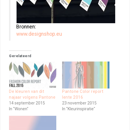
Bronnen:
www.designshop.eu
Gerelateerd
De kleuren van dit
Pantone Color report
najaar volgens Pantone
lente 2016
14 september 2015
23 november 2015
In "Wonen"
In "Kleurinspiratie"