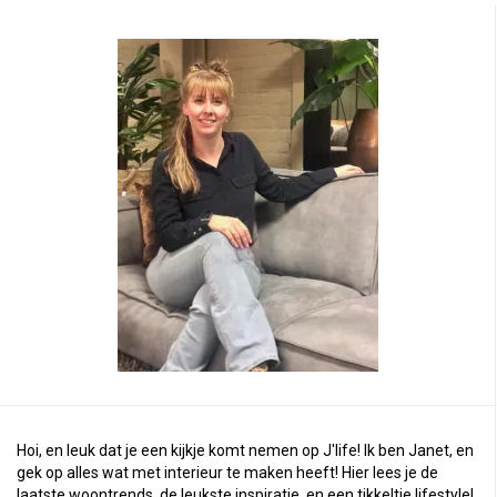
Hoi, en leuk dat je een kijkje komt nemen op J'life! Ik ben Janet, en
gek op alles wat met interieur te maken heeft! Hier lees je de
laatste woontrends, de leukste inspiratie, en een tikkeltje lifestyle!