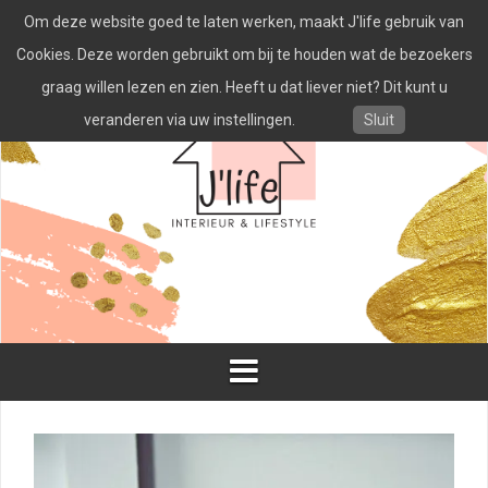
Spring
Om deze website goed te laten werken, maakt J'life gebruik van
naar
inhoud
Cookies. Deze worden gebruikt om bij te houden wat de bezoekers
graag willen lezen en zien. Heeft u dat liever niet? Dit kunt u
veranderen via uw instellingen.
Sluit