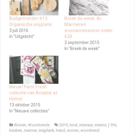
Budgetvondst #13
Breek de week: 8x
Organische snijplank
Marmeren
3 juli 2016
woonaccessoires onder
In "Uitgelicht"
€20
2 september 2015
In "Breek de week"
Nieuw! Farm Fresh
collectie van Ariadne at
Home!
13 oktober 2015
In "Nieuwe collecties"
Wonen
,
Woontrends
2015
,
hout
,
interieur
,
interior
,
j' life
,
keuken
,
marmer
,
snijplank
,
trend
,
wonen
,
woontrend