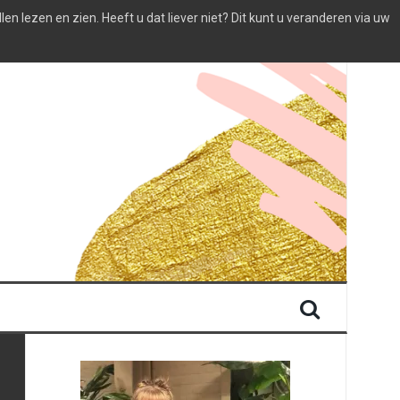
 lezen en zien. Heeft u dat liever niet? Dit kunt u veranderen via uw