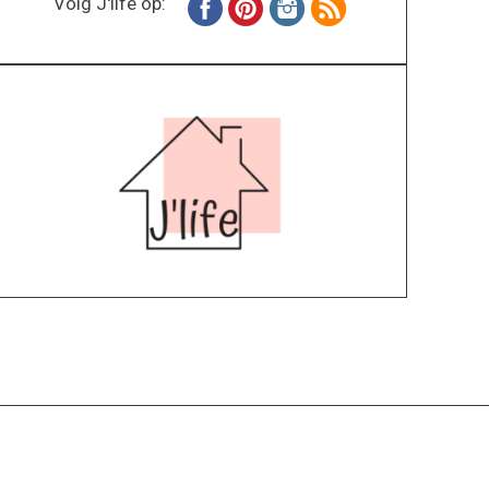
Volg J'life op:
Home
Wonen
Inspiratie
Specials
Lifestyle
About
Contact