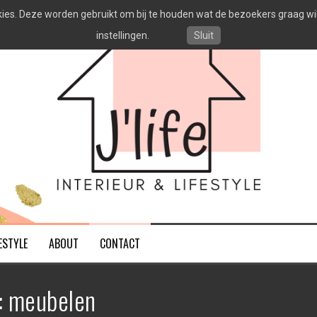
es. Deze worden gebruikt om bij te houden wat de bezoekers graag willen
instellingen.
Sluit
ESTYLE
ABOUT
CONTACT
:
meubelen