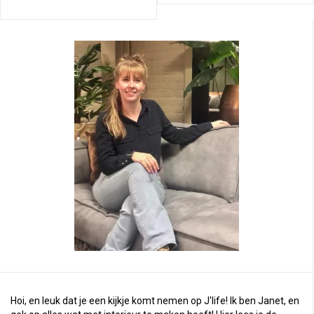
Hoi, en leuk dat je een kijkje komt nemen op J'life! Ik ben Janet, en