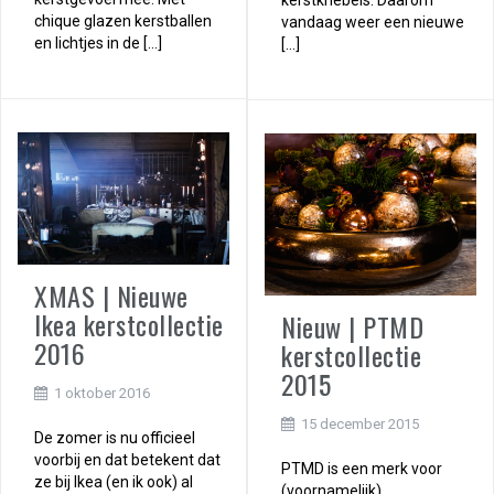
kerstkriebels. Daarom
chique glazen kerstballen
vandaag weer een nieuwe
en lichtjes in de […]
[…]
XMAS | Nieuwe
Ikea kerstcollectie
Nieuw | PTMD
2016
kerstcollectie
2015
1 oktober 2016
15 december 2015
De zomer is nu officieel
voorbij en dat betekent dat
PTMD is een merk voor
ze bij Ikea (en ik ook) al
(voornamelijk)