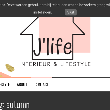
es. Deze worden gebruikt om bij te houden wat de bezoekers graag willen
instellingen.
Sluit
ESTYLE
ABOUT
CONTACT
g:
autumn