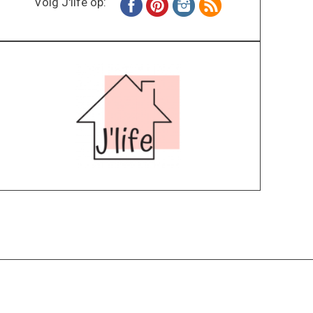
Volg J'life op:
Home
Wonen
Inspiratie
Specials
Lifestyle
About
Contact