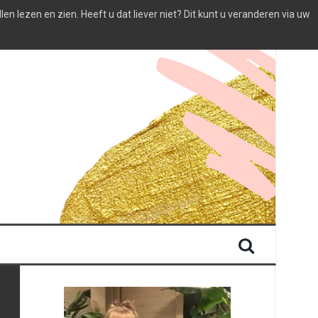
 lezen en zien. Heeft u dat liever niet? Dit kunt u veranderen via uw