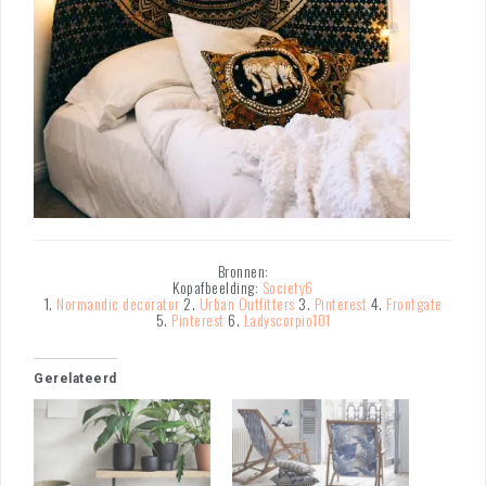
Bronnen:
Kopafbeelding:
Society6
1.
Normandic decorator
2.
Urban Outfitters
3.
Pinterest
4.
Frontgate
5.
Pinterest
6.
Ladyscorpio101
Gerelateerd