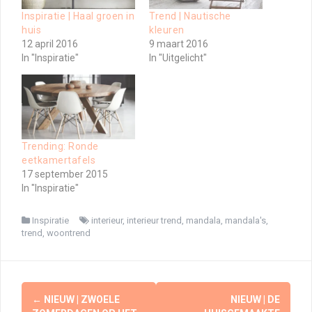
Inspiratie | Haal groen in
Trend | Nautische
huis
kleuren
12 april 2016
9 maart 2016
In "Inspiratie"
In "Uitgelicht"
Trending: Ronde
eetkamertafels
17 september 2015
In "Inspiratie"
Inspiratie
interieur
,
interieur trend
,
mandala
,
mandala's
,
trend
,
woontrend
Berichtnavigatie
←
NIEUW | ZWOELE
NIEUW | DE