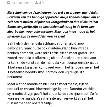
23 maart 2017
Jlife
Misschien ken je deze figuren nog wel van vroeger, mandala’s.
Er waren van die handige apparaten die je konden helpen om er
zelf een te maken, of juist als voorgedrukt en dus al kleurplaat.
Sinds een jaartje zijn ze weer helemaal terug in de term van:
kleurboeken voor volwassenen. Maar ook in de mode en het
interieur zijn ze inmiddels weer te zien!
Zelf heb ik de mandala achtige patronen altijd mooi
gevonden, maar nu ze ook in interieurland hun intrede
hebben gemaakt, word mijn liefde alleen maar groter. Het
woord mandala is afkomstig uit het Sanskriet en staat voor
cirkel. En de kunst van de mandala komt oorspronkelijk uit de
Tibetaanse kunst en komt veel voor in het hindoeïsme en het
Tibetaanse boeddhisme. Kortom, een vrij religieuze
herkomst.
Maar wat de mandala’s nu juist zo mooi maakt, zijn de
natuurlijke en vaak bloemachtige figuren. Doordat ze altijd
symmetrisch zijn geeft het ondanks de vele lijnen rust. Zelfs
wanneer je mandala’s in het interieur verwerkt straalt het
rust uit met een oosters tintje.