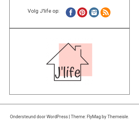
Volg J'life op:
Ondersteund door WordPress
|
Theme:
FlyMag
by Themeisle.
Home
Wonen
Inspiratie
Specials
Lifestyle
About
Contact