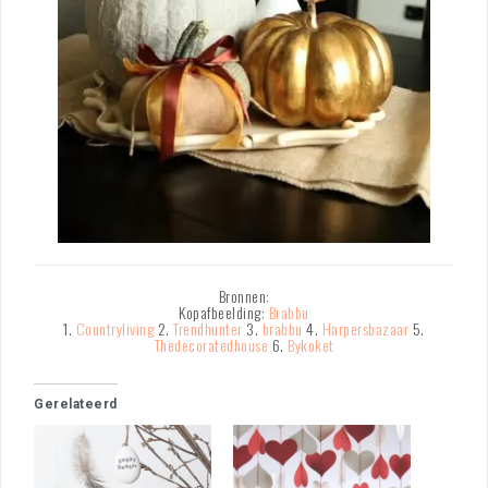
Bronnen:
Kopafbeelding:
Brabbu
1.
Countryliving
2.
Trendhunter
3.
brabbu
4.
Harpersbazaar
5.
Thedecoratedhouse
6.
Bykoket
Gerelateerd