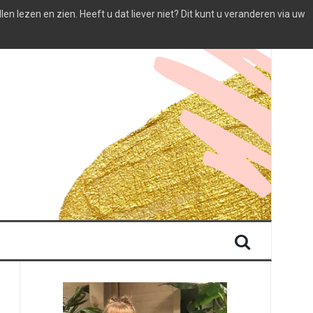
 lezen en zien. Heeft u dat liever niet? Dit kunt u veranderen via uw