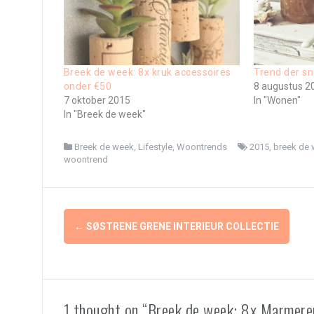
Breek de week: 8x kruk accessoires
Trend der sn
onder €50
8 augustus 2
7 oktober 2015
In "Wonen"
In "Breek de week"
Breek de week
,
Lifestyle
,
Woontrends
2015
,
breek de
woontrend
Berichtnavigatie
←
SØSTRENE GRENE INTERIEUR COLLECTIE
1 thought on “Breek de week: 8x Marmer