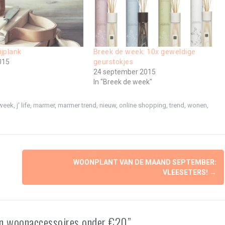
ijplank
Breek de week: 10x geweldige
015
geurstokjes
24 september 2015
In "Breek de week"
 week
,
j' life
,
marmer
,
marmer trend
,
nieuw
,
online shopping
,
trend
,
wonen
,
WOONPLANT VAN DE MAAND SEPTEMBER:
VLEESETERS!
→
en woonaccessoires onder €20”