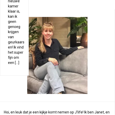
nieuwe
kamer
klaar is,
kan ik
geen
genoeg
krijgen
van
geurkaars
en! Ik vind
het super
fijn om
een […]
Hoi, en leuk dat je een kijkje komt nemen op J'life! Ik ben Janet, en