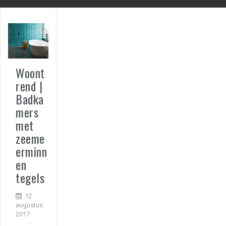
Woont
rend |
Badka
mers
met
zeeme
erminn
en
tegels
12
augustus
2017