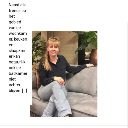
Naast alle
trends op
het
gebied
van de
woonkam
er, keuken
en
slaapkam
er kan
natuurlijk
ook de
badkamer
niet
achter
blijven. […]