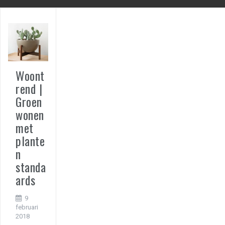
Woont
rend |
Groen
wonen
met
plante
n
standa
ards
9
februari
2018