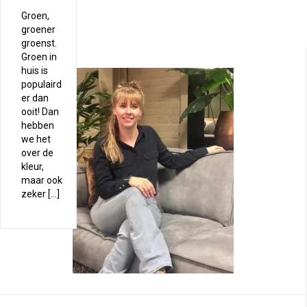
Groen,
groener
groenst.
Groen in
huis is
populaird
er dan
ooit! Dan
hebben
we het
over de
kleur,
maar ook
zeker […]