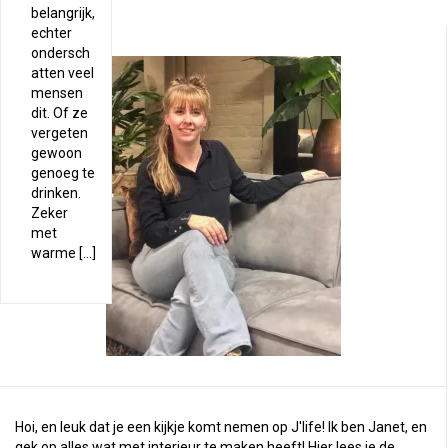
belangrijk,
echter
ondersch
atten veel
mensen
dit. Of ze
vergeten
gewoon
genoeg te
drinken.
Zeker
met
warme […]
Hoi, en leuk dat je een kijkje komt nemen op J'life! Ik ben Janet, en
gek op alles wat met interieur te maken heeft! Hier lees je de