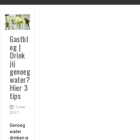
Gastbl
og |
Drink
jij
genoeg
water?
Hier 3
tips
3 mei
2017
Genoeg
water
drinken is