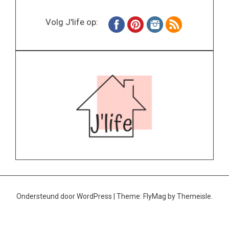
Volg J'life op:
Ondersteund door WordPress
|
Theme:
FlyMag
by Themeisle.
Home
Wonen
Inspiratie
Specials
Lifestyle
About
Contact