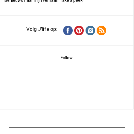
Benieuwd naar mijn verhaal?
Take a peek
!
Volg J'life op:
Follow