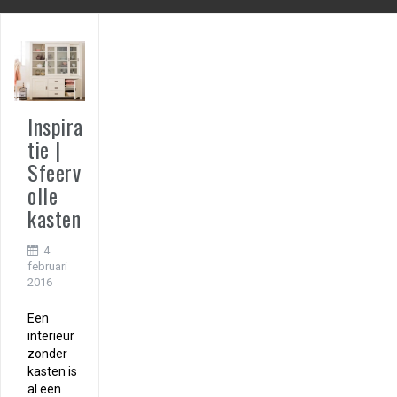
Inspira
tie |
Sfeerv
olle
kasten
4
februari
2016
Een
interieur
zonder
kasten is
al een