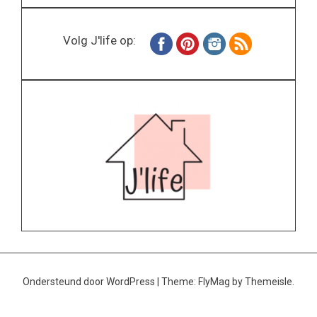
Volg J'life op:
Ondersteund door WordPress
|
Theme:
FlyMag
by Themeisle.
Home
Wonen
Inspiratie
Specials
Lifestyle
About
Contact