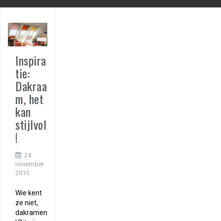
Inspira
tie:
Dakraa
m, het
kan
stijlvol
!
24
november
2015
Wie kent
ze niet,
dakramen