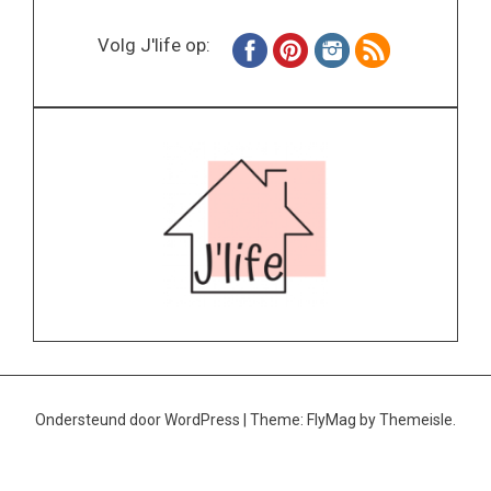
Volg J'life op:
Ondersteund door WordPress
|
Theme:
FlyMag
by Themeisle.
Home
Wonen
Inspiratie
Specials
Lifestyle
About
Contact