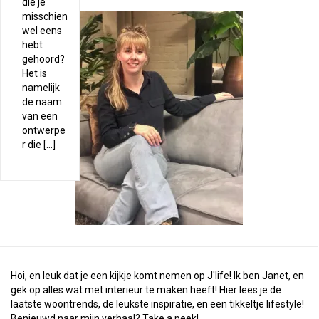
die je
misschien
wel eens
hebt
gehoord?
Het is
namelijk
de naam
van een
ontwerpe
r die […]
Hoi, en leuk dat je een kijkje komt nemen op J'life! Ik ben Janet, en
gek op alles wat met interieur te maken heeft! Hier lees je de
laatste woontrends, de leukste inspiratie, en een tikkeltje lifestyle!
Benieuwd naar mijn verhaal?
Take a peek
!