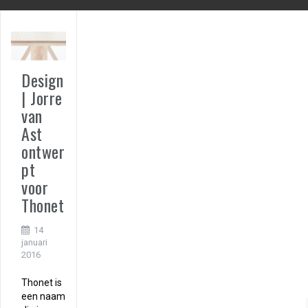
Design
| Jorre
van
Ast
ontwer
pt
voor
Thonet
14
januari
2016
Thonet is
een naam