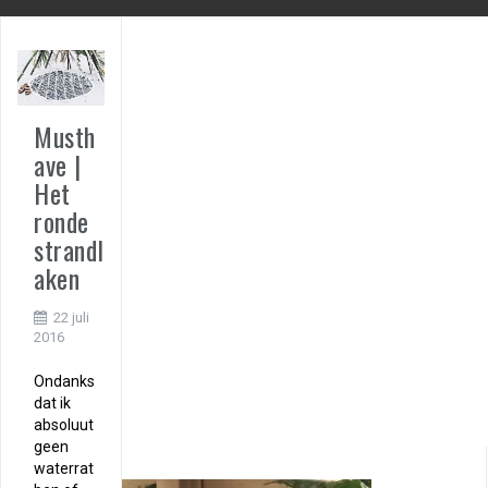
Musth
ave |
Het
ronde
strandl
aken
22 juli
2016
Ondanks
dat ik
absoluut
geen
waterrat