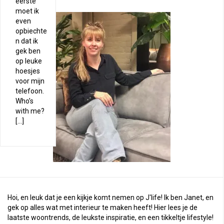
eerste
moet ik
even
opbiechte
n dat ik
gek ben
op leuke
hoesjes
voor mijn
telefoon.
Who’s
with me?
[…]
Hoi, en leuk dat je een kijkje komt nemen op J'life! Ik ben Janet, en
gek op alles wat met interieur te maken heeft! Hier lees je de
laatste woontrends, de leukste inspiratie, en een tikkeltje lifestyle!