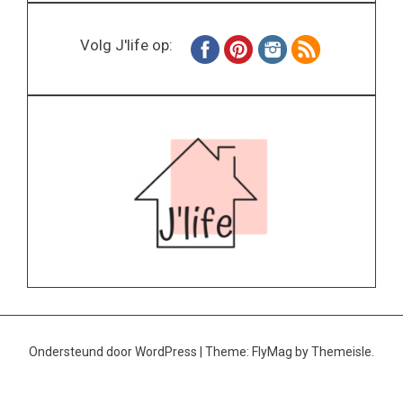
Volg J'life op:
Ondersteund door WordPress
|
Theme:
FlyMag
by Themeisle.
Home
Wonen
Inspiratie
Specials
Lifestyle
About
Contact