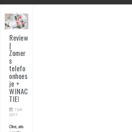
Review
|
Zomer
s
telefo
onhoes
je +
WINAC
TIE!
7 juli
2017
Oke, als