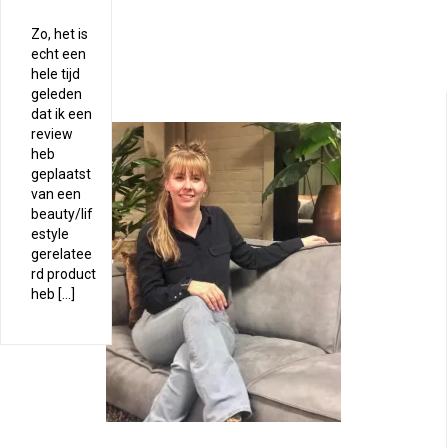
Zo, het is
echt een
hele tijd
geleden
dat ik een
review
heb
geplaatst
van een
beauty/lif
estyle
gerelatee
rd product
heb […]