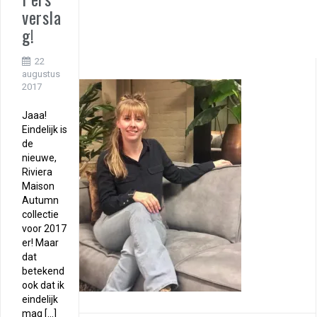
versla
g!
22
augustus
2017
Jaaa!
Eindelijk is
de
nieuwe,
Riviera
Maison
Autumn
collectie
voor 2017
er! Maar
dat
betekend
ook dat ik
eindelijk
mag […]