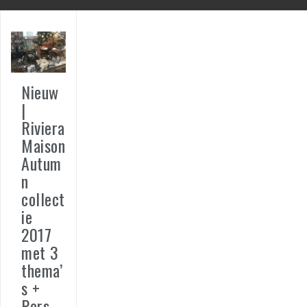
Nieuw
|
Riviera
Maison
Autum
n
collect
ie
2017
met 3
thema’
s +
Pers